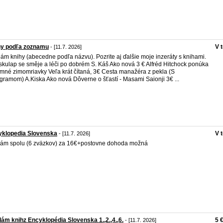
hy podľa zoznamu
V 
- [11.7. 2026]
ám knihy (abecedne podľa názvu). Pozrite aj ďalšie moje inzeráty s knihami.
kulap se směje a léči po dobrém S. Káš Ako nová 3 € Alfréd Hitchock ponúka
emné zimomriavky Veľa krát čítaná, 3€ Cesta manažéra z pekla (S
gramom) A.Kiska Ako nová Dôverne o šťastí - Masami Saionji 3€ ...
yklopedia Slovenska
V 
- [11.7. 2026]
ám spolu (6 zväzkov) za 16€+postovne dohoda možná
ám knihz Encyklopédia Slovenska 1.,2.,4.,6.
5 
- [11.7. 2026]