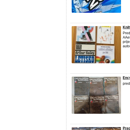
Kni
Pred
AAes
príj
auto
Enc
pred
Pred