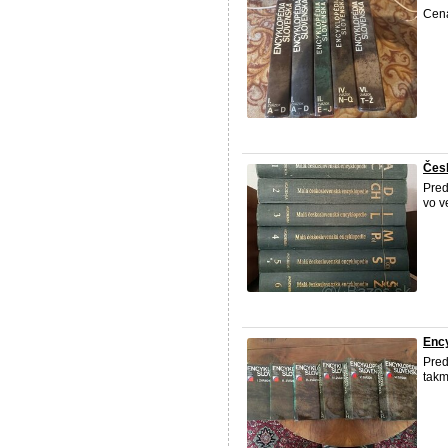
Cena
Čes
Pred
vo v
Enc
Pred
takm