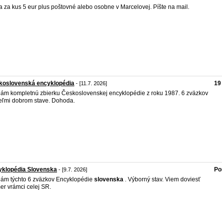
 za kus 5 eur plus poštovné alebo osobne v Marcelovej. Píšte na mail.
koslovenská encyklopédia
19
- [11.7. 2026]
ám kompletnú zbierku Československej encyklopédie z roku 1987. 6 zväzkov
eľmi dobrom stave. Dohoda.
yklopédia Slovenska
Po
- [9.7. 2026]
ám týchto 6 zväzkov Encyklopédie
slovenska
. Výborný stav. Viem doviesť
er vrámci celej SR.