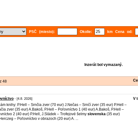
PSČ (miesto):
Okolie:
km Cena od:
Inzerát bol vymazaný.
Ce
z 48
ovníctvo
V 
- [4.8. 2026]
ám knihy: P.Hell – Srnčia zver (70 eur) J.Nečas – Srnčí zver (35 eur) P.Hell –
ačia zver (35 eur) A.Bakoš, P.Hell – Poľovníctvo 1 (40 eur) A.Bakoš, P.Hell –
vníctvo 2 (40 eur) P.Hell, J.Sládek – Trofejové šelmy
slovenska
(35 eur)
Herczeg – Poľovníctvo v obrazoch (20 eur) A. ...