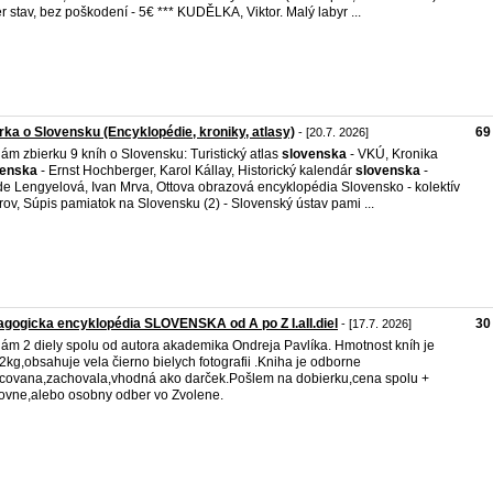
r stav, bez poškodení - 5€ *** KUDĚLKA, Viktor. Malý labyr ...
rka o Slovensku (Encyklopédie, kroniky, atlasy)
69
- [20.7. 2026]
ám zbierku 9 kníh o Slovensku: Turistický atlas
slovenska
- VKÚ, Kronika
venska
- Ernst Hochberger, Karol Kállay, Historický kalendár
slovenska
-
e Lengyelová, Ivan Mrva, Ottova obrazová encyklopédia Slovensko - kolektív
rov, Súpis pamiatok na Slovensku (2) - Slovenský ústav pami ...
gogicka encyklopédia SLOVENSKA od A po Z I.aII.diel
30
- [17.7. 2026]
ám 2 diely spolu od autora akademika Ondreja Pavlíka. Hmotnost kníh je
2kg,obsahuje vela čierno bielych fotografii .Kniha je odborne
covana,zachovala,vhodná ako darček.Pošlem na dobierku,cena spolu +
ovne,alebo osobny odber vo Zvolene.