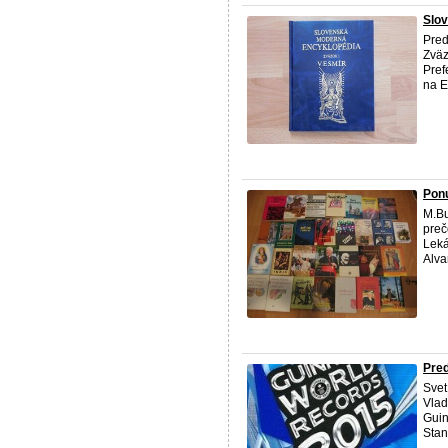
Slov
Pred
Zväz
Pref
na E
Ponu
M.Bu
preč
Leká
Alva
Pred
Svet
Vlad
Guin
Stan