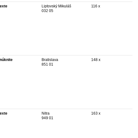
texte
Liptovský Mikuláš
116 x
032 05
núknite
Bratislava
148 x
851 01
texte
Nitra
163 x
949 01