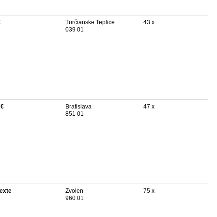
€
Turčianske Teplice
43 x
039 01
 €
Bratislava
47 x
851 01
texte
Zvolen
75 x
960 01