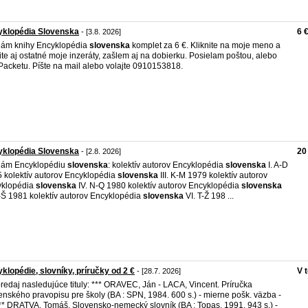
yklopédia Slovenska
6 
- [3.8. 2026]
ám knihy Encyklopédia
slovenska
komplet za 6 €. Kliknite na moje meno a
ite aj ostatné moje inzeráty, zašlem aj na dobierku. Posielam poštou, alebo
Packetu. Píšte na mail alebo volajte 0910153818.
yklopédia Slovenska
20
- [2.8. 2026]
dám Encyklopédiu
slovenska
: kolektív autorov Encyklopédia
slovenska
I. A-D
 kolektív autorov Encyklopédia
slovenska
III. K-M 1979 kolektív autorov
yklopédia
slovenska
IV. N-Q 1980 kolektív autorov Encyklopédia
slovenska
-Š 1981 kolektív autorov Encyklopédia
slovenska
VI. T-Ž 198 ...
klopédie, slovníky, príručky od 2 €
V 
- [28.7. 2026]
redaj nasledujúce tituly: *** ORAVEC, Ján - LACA, Vincent. Príručka
enského pravopisu pre školy (BA : SPN, 1984. 600 s.) - mierne pošk. väzba -
** DRATVA, Tomáš. Slovensko-nemecký slovník (BA : Topas, 1991. 943 s.) -