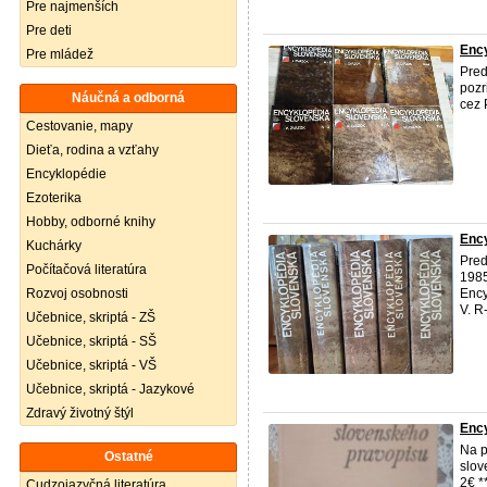
Pre najmenších
Pre deti
Enc
Pre mládež
Pred
pozr
Náučná a odborná
cez 
Cestovanie, mapy
Dieťa, rodina a vzťahy
Encyklopédie
Ezoterika
Hobby, odborné knihy
Enc
Kuchárky
Pre
Počítačová literatúra
1985
Rozvoj osobnosti
Enc
V. R
Učebnice, skriptá - ZŠ
Učebnice, skriptá - SŠ
Učebnice, skriptá - VŠ
Učebnice, skriptá - Jazykové
Zdravý životný štýl
Ency
Na p
Ostatné
slov
2€ *
Cudzojazyčná literatúra