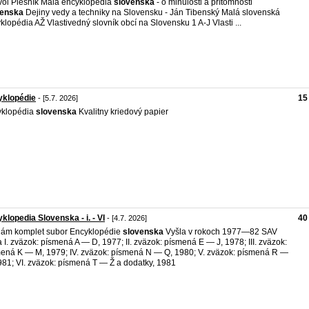
vol Plesník Malá encyklopédia
slovenska
- o minulosti a prítomnosti
venska
Dejiny vedy a techniky na Slovensku - Ján Tibenský Malá slovenská
klopédia AŽ Vlastivedný slovník obcí na Slovensku 1 A-J Vlasti ...
yklopédie
15
- [5.7. 2026]
yklopédia
slovenska
Kvalitny kriedový papier
klopedia Slovenska - i. - VI
40
- [4.7. 2026]
ám komplet subor Encyklopédie
slovenska
Vyšla v rokoch 1977—82 SAV
 I. zväzok: písmená A — D, 1977; II. zväzok: písmená E — J, 1978; III. zväzok:
ená K — M, 1979; IV. zväzok: písmená N — Q, 1980; V. zväzok: písmená R —
981; VI. zväzok: písmená T — Ž a dodatky, 1981