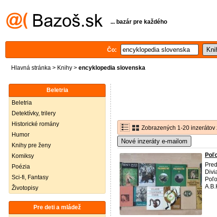
... bazár pre každého
Čo:
Hlavná stránka
>
Knihy
>
encyklopedia slovenska
Beletria
Beletria
Detektívky, trilery
Historické romány
Zobrazených 1-20 inzerátov 
Humor
Nové inzeráty e-mailom
Knihy pre ženy
Poľ
Komiksy
Pred
Poézia
Divi
Sci-fi, Fantasy
Poľo
A.B.
Životopisy
Pre deti a mládež