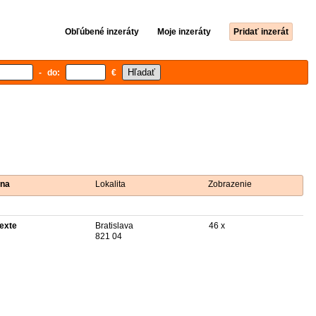
Obľúbené inzeráty
Moje inzeráty
Pridať inzerát
- do:
€
na
Lokalita
Zobrazenie
texte
Bratislava
46 x
821 04