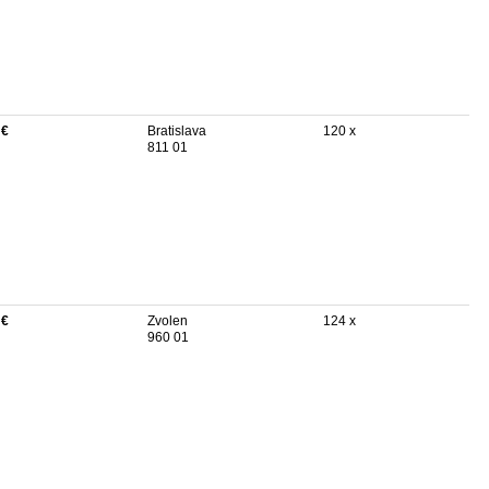
 €
Bratislava
120 x
811 01
 €
Zvolen
124 x
960 01