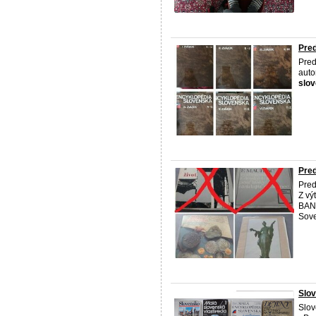
Pred
Pred
auto
slo
Pred
Pred
Z vý
BAN
Sove
Slov
Slov