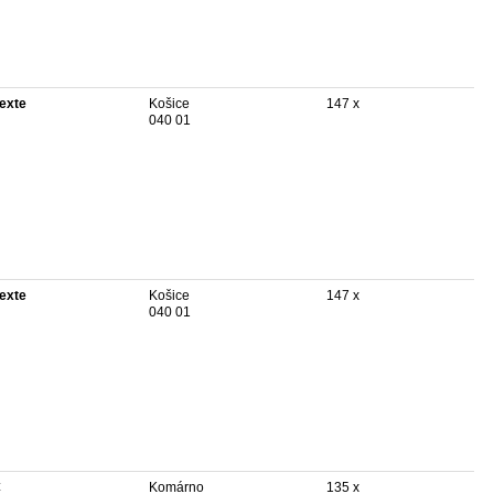
texte
Košice
147 x
040 01
texte
Košice
147 x
040 01
€
Komárno
135 x