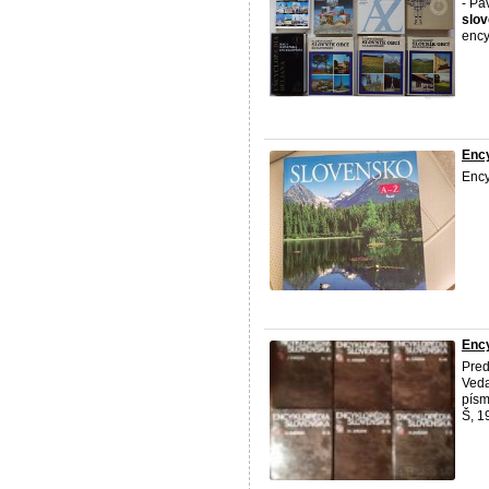
- Pa
slo
ency
Enc
Enc
Ency
Pred
Veda
písm
Š, 1