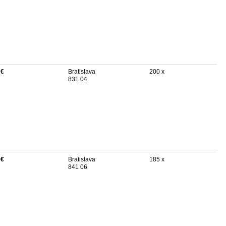
 €
Bratislava
200 x
831 04
 €
Bratislava
185 x
841 06