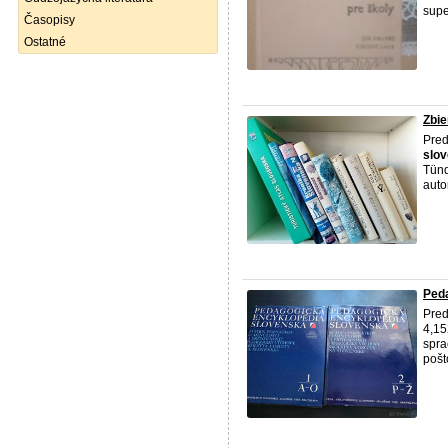
supe
Časopisy
Ostatné
Zbie
Pred
slo
Tünd
auto
Peda
Pred
4,15
spra
pošt