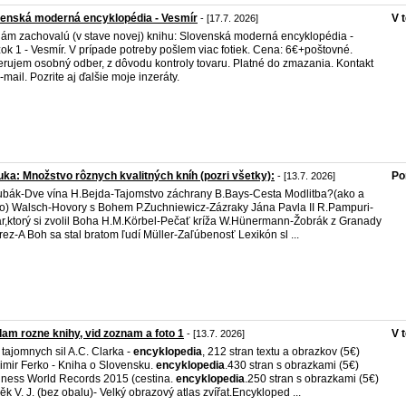
enská moderná encyklopédia - Vesmír
V 
- [17.7. 2026]
ám zachovalú (v stave novej) knihu: Slovenská moderná encyklopédia -
ok 1 - Vesmír. V prípade potreby pošlem viac fotiek. Cena: 6€+poštovné.
erujem osobný odber, z dôvodu kontroly tovaru. Platné do zmazania. Kontakt
-mail. Pozrite aj ďalšie moje inzeráty.
ka: Množstvo rôznych kvalitných kníh (pozri všetky):
Po
- [13.7. 2026]
bák-Dve vína H.Bejda-Tajomstvo záchrany B.Bays-Cesta Modlitba?(ako a
o) Walsch-Hovory s Bohem P.Zuchniewicz-Zázraky Jána Pavla II R.Pampuri-
r,ktorý si zvolil Boha H.M.Körbel-Pečať kríža W.Hünermann-Žobrák z Granady
rez-A Boh sa stal bratom ľudí Müller-Zaľúbenosť Lexikón sl ...
am rozne knihy, vid zoznam a foto 1
V 
- [13.7. 2026]
 tajomnych sil A.C. Clarka -
encyklopedia
, 212 stran textu a obrazkov (5€)
imir Ferko - Kniha o Slovensku.
encyklopedia
.430 stran s obrazkami (5€)
ness World Records 2015 (cestina.
encyklopedia
.250 stran s obrazkami (5€)
ěk V. J. (bez obalu)- Velký obrazový atlas zvířat.Encykloped ...