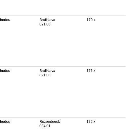
hodou
Bratislava
170 x
821 08
hodou
Bratislava
171 x
821 08
hodou
Ružomberok
172 x
034 01