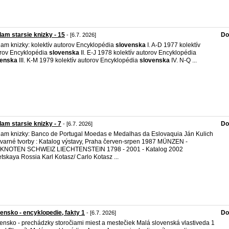
am starsie knizky - 15
Do
- [6.7. 2026]
am knizky: kolektív autorov Encyklopédia
slovenska
I. A-D 1977 kolektív
rov Encyklopédia
slovenska
II. E-J 1978 kolektív autorov Encyklopédia
venska
III. K-M 1979 kolektív autorov Encyklopédia
slovenska
IV. N-Q ...
am starsie knizky - 7
Do
- [6.7. 2026]
am knizky: Banco de Portugal Moedas e Medalhas da Eslovaquia Ján Kulich
tvarné tvorby : Katalog výstavy, Praha červen-srpen 1987 MÜNZEN -
KNOTEN SCHWEIZ LIECHTENSTEIN 1798 - 2001 - Katalog 2002
tskaya Rossia Karl Kotasz/ Carlo Kotasz ...
ensko - encyklopedie, fakty 1
Do
- [6.7. 2026]
ensko - prechádzky storočiami miest a mestečiek Malá slovenská vlastiveda 1