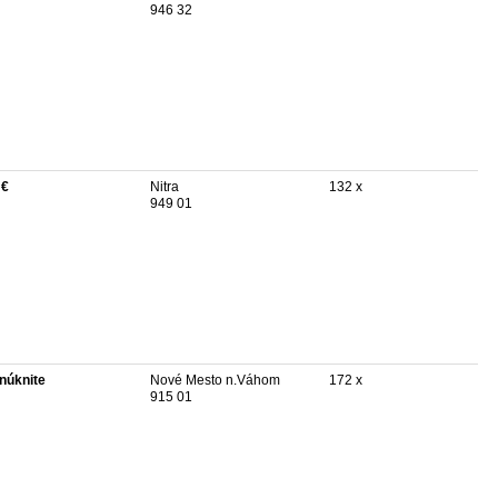
946 32
 €
Nitra
132 x
949 01
núknite
Nové Mesto n.Váhom
172 x
915 01