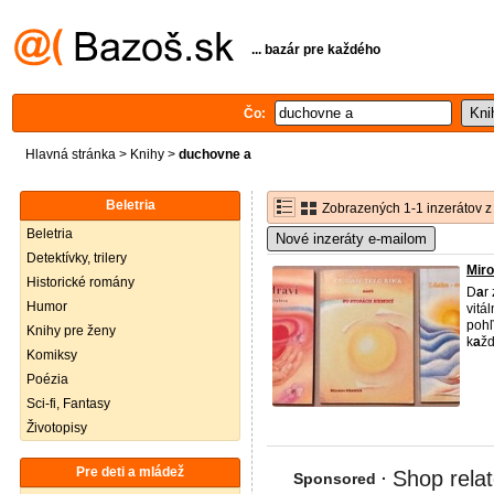
... bazár pre každého
Čo:
Hlavná stránka
>
Knihy
>
duchovne a
Beletria
Zobrazených 1-1 inzerátov z
Beletria
Nové inzeráty e-mailom
Detektívky, trilery
Miro
Historické romány
D
a
r
Humor
vitál
pohľ
Knihy pre ženy
k
a
žd
Komiksy
Poézia
Sci-fi, Fantasy
Životopisy
Pre deti a mládež