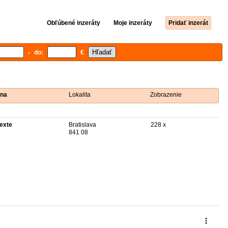
Obľúbené inzeráty
Moje inzeráty
Pridať inzerát
- do:
€
na
Lokalita
Zobrazenie
texte
Bratislava
228 x
841 08