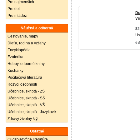
Pre najmenších
Pre deti
Pre mládež
Náučná a odborná
Cestovanie, mapy
Dieťa, rodina a vzťahy
Encyklopédie
Ezoterika
Hobby, odborné knihy
Kuchárky
Počítačová literatúra
Rozvoj osobnosti
Učebnice, skriptá - ZŠ
Učebnice, skriptá - SŠ
Učebnice, skriptá - VŠ
Učebnice, skriptá - Jazykové
Zdravý životný štýl
Ostatné
Cudzojazyčná literatúra