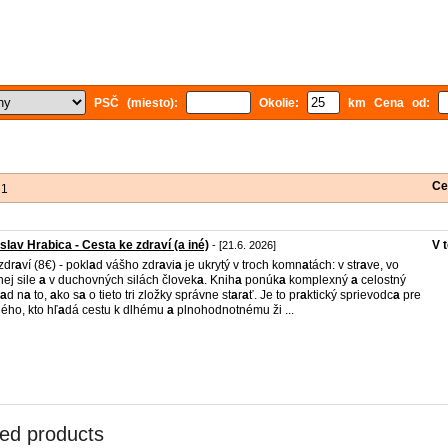
PSČ (miesto):
Okolie:
km Cena od:
Ce
 1
slav Hrabica - Cesta ke zdraví (a iné)
V 
- [21.6. 2026]
 zdr
a
ví (8€) - pokl
a
d vášho zdr
a
vi
a
je ukrytý v troch komn
a
tách: v str
a
ve, vo
nej sile
a
v duchovných silách človek
a
. Knih
a
ponúk
a
komplexný
a
celostný
a
d n
a
to,
a
ko s
a
o tieto tri zložky správne st
a
r
a
ť. Je to pr
a
ktický sprievodc
a
pre
ého, kto hľ
a
dá cestu k dlhému
a
plnohodnotnému ži ...